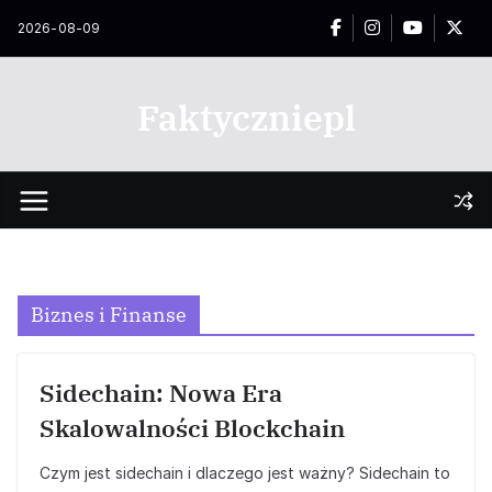
Przejdź
2026-08-09
do
treści
Faktyczniepl
Biznes i Finanse
Sidechain: Nowa Era
Skalowalności Blockchain
Czym jest sidechain i dlaczego jest ważny? Sidechain to