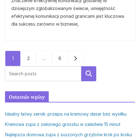
Znaczenie efektywnej komunikacji globalnej W
dzisiejszym zglobalizowanym świecie, umiejętność
efektywnej komunikacji ponad granicami jest kluczowa
dla sukcesu zarówno w biznesie,
Stronicowanie
1
2
…
6
wpisów
Szukaj
Ostatnie wpisy
Idealny łatwy sernik: przepis na kremowy deser bez wysiłku
Kremowa zupa z zielonego groszku w zaledwie 15 minut
Najlepsza domowa zupa z suszonych grzybów krok po kroku