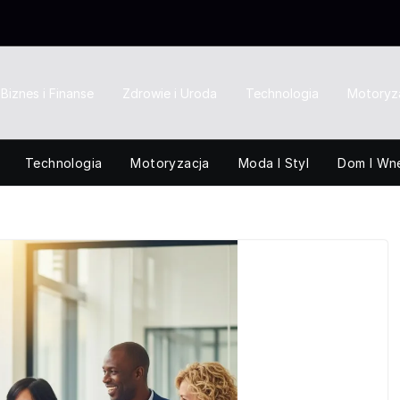
Biznes i Finanse
Zdrowie i Uroda
Technologia
Motoryz
Technologia
Motoryzacja
Moda I Styl
Dom I Wn