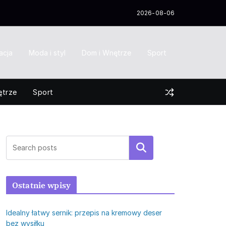
2026-08-06
acja
Moda i styl
Dom i Wnętrze
Sport
ętrze
Sport
Szukaj
Ostatnie wpisy
Idealny łatwy sernik: przepis na kremowy deser
bez wysiłku