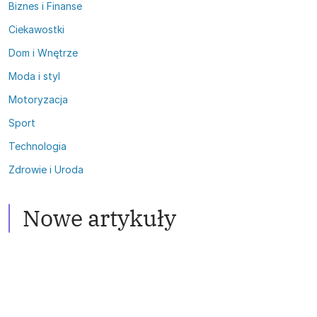
Biznes i Finanse
Ciekawostki
Dom i Wnętrze
Moda i styl
Motoryzacja
Sport
Technologia
Zdrowie i Uroda
Zdrowie i Uroda
Włosy przetłuszczające się:
Satelity
Skuteczne metody walki
Nowe artykuły