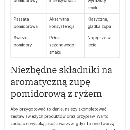
pomidorowy
intensywność
wyrazisty
smak
Passata
Aksamitna
Klasyczna,
pomidorowa
konsystencja
gładka zupa
Świeże
Pełnia
Najlepsze w
pomidory
sezonowego
lecie
smaku
Niezbędne składniki na
aromatyczną zupę
pomidorową z ryżem
Aby przygotować to danie, należy skompletować
zestaw świeżych produktów oraz przypraw. Warto
zadbać o wysoką jakość warzyw, gdyż to one tworzą