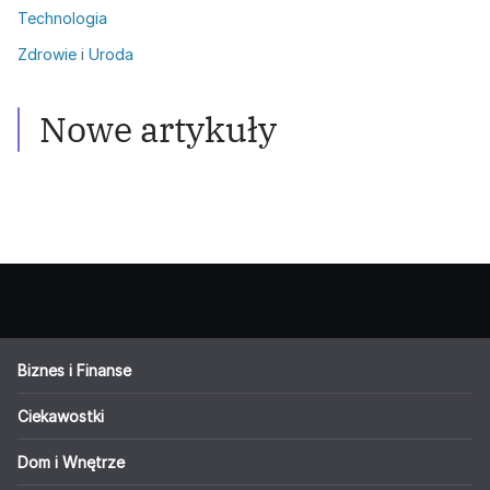
Technologia
Zdrowie i Uroda
Zdrowie i Uroda
Włosy przetłuszczające się: Skuteczne
metody walki
Nowe artykuły
Biznes i Finanse
Ciekawostki
Dom i Wnętrze