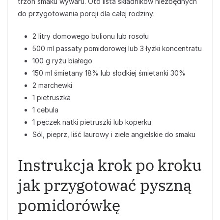
trzon smaku wywaru. Oto lista składników niezbędnych
do przygotowania porcji dla całej rodziny:
2 litry domowego bulionu lub rosołu
500 ml passaty pomidorowej lub 3 łyżki koncentratu
100 g ryżu białego
150 ml śmietany 18% lub słodkiej śmietanki 30%
2 marchewki
1 pietruszka
1 cebula
1 pęczek natki pietruszki lub koperku
Sól, pieprz, liść laurowy i ziele angielskie do smaku
Instrukcja krok po kroku
jak przygotować pyszną
pomidorówkę