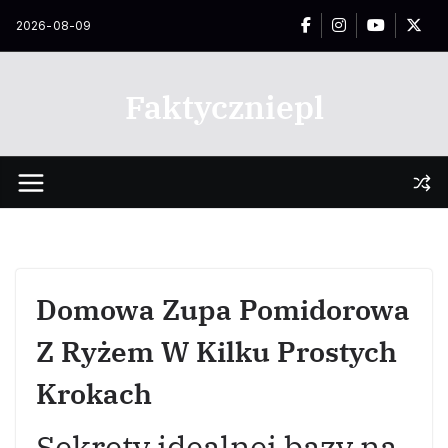
Przejdź
2026-08-09
do
treści
Faktyczniepl
Domowa Zupa Pomidorowa
Z Ryżem W Kilku Prostych
Krokach
Sekrety idealnej bazy na