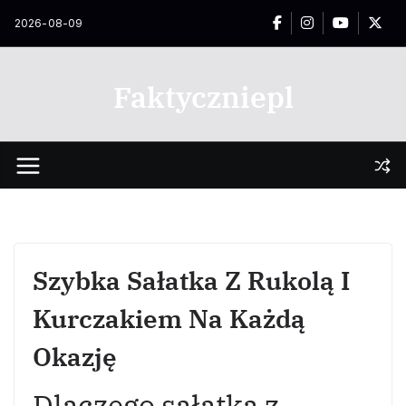
Przejdź
2026-08-09
do
treści
Faktyczniepl
Szybka Sałatka Z Rukolą I
Kurczakiem Na Każdą
Okazję
Dlaczego sałatka z