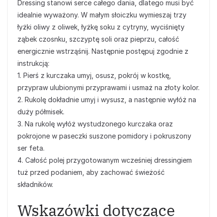
Dressing stanowi serce całego dania, dlatego musi być
idealnie wyważony. W małym słoiczku wymieszaj trzy
łyżki oliwy z oliwek, łyżkę soku z cytryny, wyciśnięty
ząbek czosnku, szczyptę soli oraz pieprzu, całość
energicznie wstrząśnij. Następnie postępuj zgodnie z
instrukcją:
1. Pierś z kurczaka umyj, osusz, pokrój w kostkę,
przypraw ulubionymi przyprawami i usmaż na złoty kolor.
2. Rukolę dokładnie umyj i wysusz, a następnie wyłóż na
duży półmisek.
3. Na rukolę wyłóż wystudzonego kurczaka oraz
pokrojone w paseczki suszone pomidory i pokruszony
ser feta.
4. Całość polej przygotowanym wcześniej dressingiem
tuż przed podaniem, aby zachować świeżość
składników.
Wskazówki dotyczące