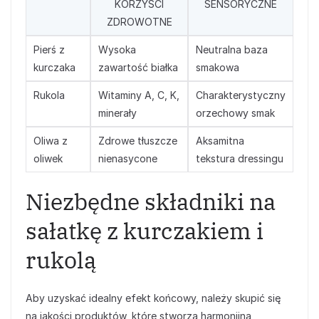
KORZYŚCI
SENSORYCZNE
ZDROWOTNE
Pierś z
Wysoka
Neutralna baza
kurczaka
zawartość białka
smakowa
Rukola
Witaminy A, C, K,
Charakterystyczny
minerały
orzechowy smak
Oliwa z
Zdrowe tłuszcze
Aksamitna
oliwek
nienasycone
tekstura dressingu
Niezbędne składniki na
sałatkę z kurczakiem i
rukolą
Aby uzyskać idealny efekt końcowy, należy skupić się
na jakości produktów, które stworzą harmonijną