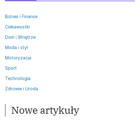
Biznes i Finanse
Ciekawostki
Dom i Wnętrze
Moda i styl
Motoryzacja
Sport
Technologia
Zdrowie i Uroda
Zdrowie i Uroda
Włosy przetłuszczające się: Skuteczne
metody walki
Nowe artykuły