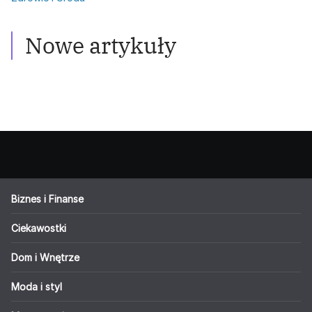
Włosy przetłuszczające się: Skuteczne
metody walki
Nowe artykuły
Biznes i Finanse
Ciekawostki
Dom i Wnętrze
Moda i styl