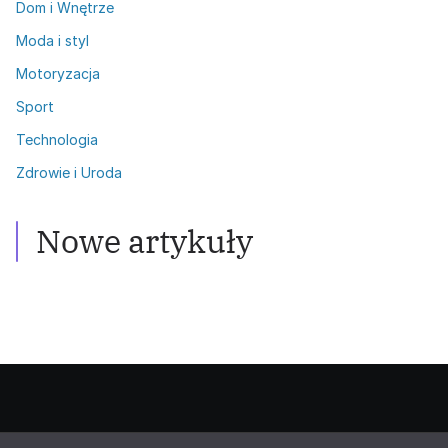
Dom i Wnętrze
Moda i styl
Motoryzacja
Sport
Technologia
Zdrowie i Uroda
Zdrowie i Uroda
Włosy przetłuszczające się: Skuteczne
metody walki
Nowe artykuły