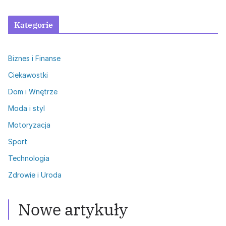
Kategorie
Biznes i Finanse
Ciekawostki
Dom i Wnętrze
Moda i styl
Motoryzacja
Sport
Technologia
Zdrowie i Uroda
Zdrowie i Uroda
Włosy przetłuszczające się: Skuteczne
metody walki
Nowe artykuły