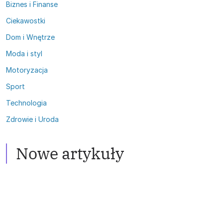
Biznes i Finanse
Ciekawostki
Dom i Wnętrze
Moda i styl
Motoryzacja
Sport
Technologia
Zdrowie i Uroda
Zdrowie i Uroda
Włosy przetłuszczające się:
Satelity
Skuteczne metody walki
Nowe artykuły