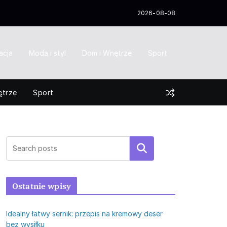
2026-08-08
acja
Moda i styl
Dom i Wnętrze
Sport
ętrze
Sport
Szukaj
Ostatnie wpisy
Idealny łatwy sernik: przepis na kremowy deser
bez wysiłku