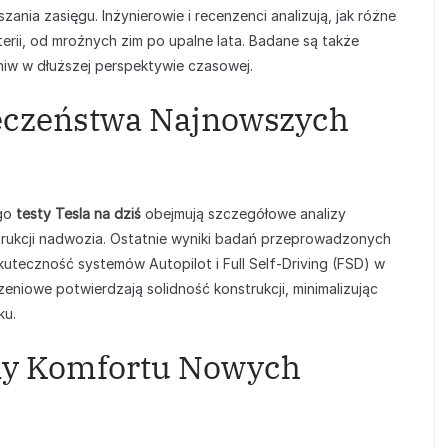
zania zasięgu. Inżynierowie i recenzenci analizują, jak różne
ii, od mroźnych zim po upalne lata. Badane są także
niw w dłuższej perspektywie czasowej.
eczeństwa Najnowszych
ego
testy Tesla na dziś
obejmują szczegółowe analizy
ukcji nadwozia. Ostatnie wyniki badań przeprowadzonych
uteczność systemów Autopilot i Full Self-Driving (FSD) w
eniowe potwierdzają solidność konstrukcji, minimalizując
ku.
eny Komfortu Nowych