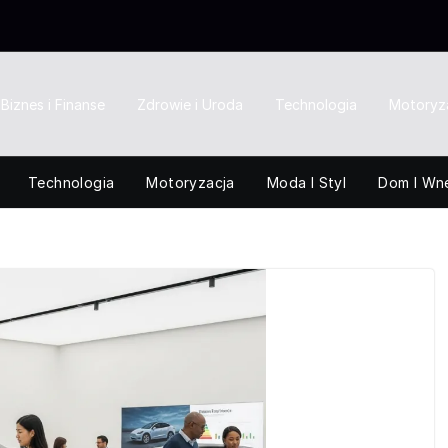
Biznes i Finanse
Zdrowie i Uroda
Technologia
Motoryz
Technologia
Motoryzacja
Moda I Styl
Dom I Wn