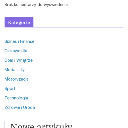
Brak komentarzy do wyświetlenia.
Kategorie
Biznes i Finanse
Ciekawostki
Dom i Wnętrze
Moda i styl
Motoryzacja
Sport
Technologia
Zdrowie i Uroda
Zdrowie i Uroda
Włosy przetłuszczające się: Skuteczne
metody walki
Nowe artykuły