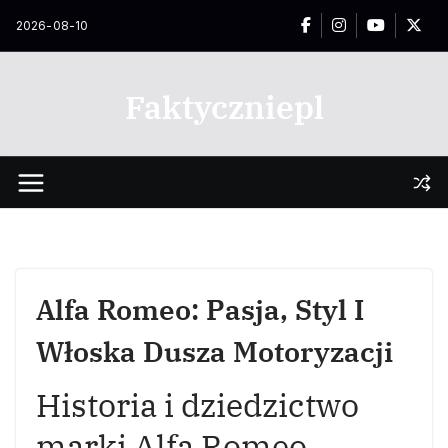
Przejdź
2026-08-10
do
treści
Faktyczniepl
Alfa Romeo: Pasja, Styl I
Włoska Dusza Motoryzacji
Historia i dziedzictwo
marki Alfa Romeo