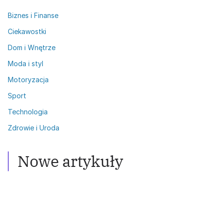
Biznes i Finanse
Ciekawostki
Dom i Wnętrze
Moda i styl
Motoryzacja
Sport
Technologia
Zdrowie i Uroda
Zdrowie i Uroda
Włosy przetłuszczające się: Skuteczne
metody walki
Nowe artykuły