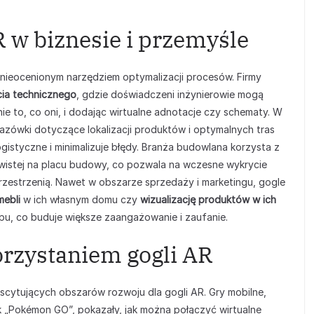
 w biznesie i przemyśle
ę nieocenionym narzędziem optymalizacji procesów. Firmy
ia technicznego
, gdzie doświadczeni inżynierowie mogą
ie to, co oni, i dodając wirtualne adnotacje czy schematy. W
ówki dotyczące lokalizacji produktów i optymalnych tras
gistyczne i minimalizuje błędy. Branża budowlana korzysta z
zywistej na placu budowy, co pozwala na wczesne wykrycie
rzestrzenią. Nawet w obszarze sprzedaży i marketingu, gogle
mebli
w ich własnym domu czy
wizualizację produktów w ich
u, co buduje większe zaangażowanie i zaufanie.
orzystaniem gogli AR
 ekscytujących obszarów rozwoju dla gogli AR. Gry mobilne,
k „Pokémon GO”, pokazały, jak można połączyć wirtualne