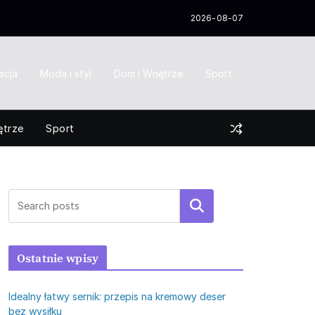
2026-08-07
acja
Moda i styl
Dom i Wnętrze
Sport
ętrze
Sport
Szukaj
Ostatnie wpisy
Idealny łatwy sernik: przepis na kremowy deser
bez wysiłku