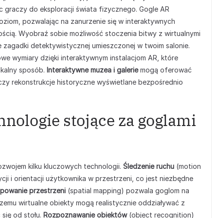
 graczy do eksploracji świata fizycznego. Gogle AR
ziom, pozwalając na zanurzenie się w interaktywnych
tością. Wyobraź sobie możliwość stoczenia bitwy z wirtualnymi
 zagadki detektywistycznej umieszczonej w twoim salonie.
owe wymiary dzięki interaktywnym instalacjom AR, które
ikalny sposób.
Interaktywne muzea i galerie
mogą oferować
czy rekonstrukcje historyczne wyświetlane bezpośrednio
hnologie stojące za goglami
rozwojem kilku kluczowych technologii.
Śledzenie ruchu
(motion
ji i orientacji użytkownika w przestrzeni, co jest niezbędne
powanie przestrzeni
(spatial mapping) pozwala goglom na
zemu wirtualne obiekty mogą realistycznie oddziaływać z
 się od stołu.
Rozpoznawanie obiektów
(object recognition)