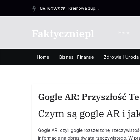
Przejdź
Kremowa zupa z zielonego groszku w zaledwie 15 minut
NAJNOWSZE
do
treści
Faktyczniepl
Home
Home
Biznes I Finanse
Zdrowie I Uroda
Gogle AR: Przyszłość T
Czym są gogle AR i jak
Gogle AR, czyli gogle rozszerzonej rzeczywistoś
informacje na obraz świata rzeczywistego. W prze