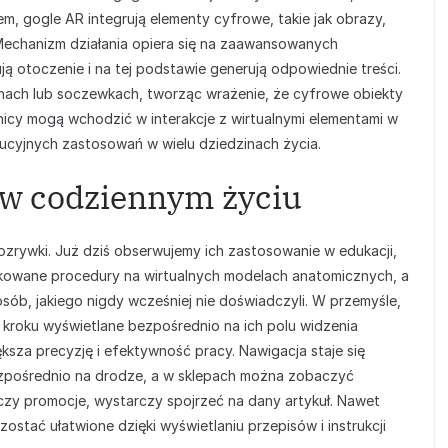
m, gogle AR integrują elementy cyfrowe, takie jak obrazy,
 Mechanizm działania opiera się na zaawansowanych
ują otoczenie i na tej podstawie generują odpowiednie treści.
nach lub soczewkach, tworząc wrażenie, że cyfrowe obiekty
nicy mogą wchodzić w interakcje z wirtualnymi elementami w
lucyjnych zastosowań w wielu dziedzinach życia.
 w codziennym życiu
ozrywki. Już dziś obserwujemy ich zastosowanie w edukacji,
kowane procedury na wirtualnych modelach anatomicznych, a
sób, jakiego nigdy wcześniej nie doświadczyli. W przemyśle,
kroku wyświetlane bezpośrednio na ich polu widzenia
za precyzję i efektywność pracy. Nawigacja staje się
ezpośrednio na drodze, a w sklepach można zobaczyć
 czy promocje, wystarczy spojrzeć na dany artykuł. Nawet
ostać ułatwione dzięki wyświetlaniu przepisów i instrukcji