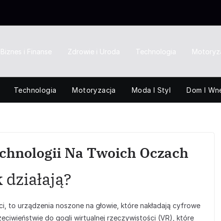
Biznes i Finanse
Zdrowie i Uroda
Technologia
Motoryz
Technologia
Motoryzacja
Moda I Styl
Dom I Wn
echnologii Na Twoich Oczach
 działają?
ci, to urządzenia noszone na głowie, które nakładają cyfrowe
ciwieństwie do gogli wirtualnej rzeczywistości (VR), które