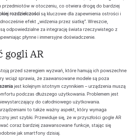
h przedmiotów w otoczeniu, co otwiera drogę do bardziej
kiej rozdzielczości
są kluczowe dla zapewnienia ostrości i
dnocześnie efekt „widzenia przez siatkę”. Wreszcie,
są odpowiedzialne za integrację świata rzeczywistego z
pewniając płynne i immersyjne doświadczenie.
ć gogli AR
toją przed szeregiem wyzwań, które hamują ich powszechne
óry wciąż sprawia, że zaawansowane modele są poza
szenia
jest kolejnym istotnym czynnikiem – urządzenia muszą
omfortu podczas dłuższego użytkowania. Problemem jest
t niewystarczający do całodniowego użytkowania.
 urządzeniami to także ważny aspekt, który wymaga
ny jest szybki. Przewiduje się, że w przyszłości gogle AR
rować coraz bardziej zaawansowane funkcje, stając się
odobnie jak smartfony dzisiaj.