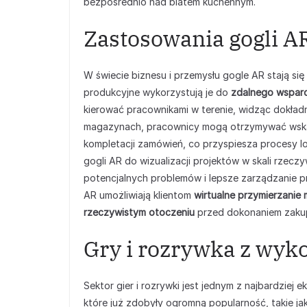
bezpośrednio nad blatem kuchennym.
Zastosowania gogli AR
W świecie biznesu i przemysłu gogle AR stają si
produkcyjne wykorzystują je do
zdalnego wsparc
kierować pracownikami w terenie, widząc dokładn
magazynach, pracownicy mogą otrzymywać wskaz
kompletacji zamówień, co przyspiesza procesy lo
gogli AR do wizualizacji projektów w skali rzec
potencjalnych problemów i lepsze zarządzanie p
AR umożliwiają klientom
wirtualne przymierzanie 
rzeczywistym otoczeniu
przed dokonaniem zakup
Gry i rozrywka z wyk
Sektor gier i rozrywki jest jednym z najbardziej
które już zdobyły ogromną popularność, takie ja