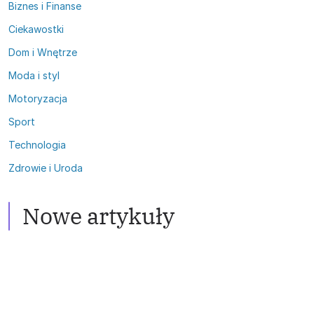
Biznes i Finanse
Ciekawostki
Dom i Wnętrze
Moda i styl
Motoryzacja
Sport
Technologia
Zdrowie i Uroda
Zdrowie i Uroda
Włosy przetłuszczające się:
Satelity
Skuteczne metody walki
Nowe artykuły