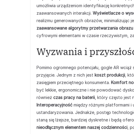
umożliwia urządzeniom identyfikację konkretnyc
zaawansowanych interakcji.
Wyświetlacze o wyso
realizmu generowanych obrazów, minimalizując je
zaawansowane algorytmy przetwarzania obrazu
cyfrowymi elementami w czasie rzeczywistym, za
Wyzwania i przyszłoś
Pomimo ogromnego potencjału, gogle AR wciąż s
przyjęcie. Jednym z nich jest
koszt produkcji
, kt
zasięgiem przeciętnego konsumenta.
Komfort no
być lekkie, ergonomiczne i nie powodować dysk
również
czas pracy na baterii
, który często jes
Interoperacyjność
między różnymi platformami i
ustandaryzowania. Jednakże, postęp technologicz
staną się lżejsze, bardziej dyskretne i będą ofe
nieodłącznym elementem naszej codzienności
, p