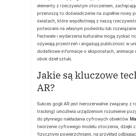
elementy z rzeczywistym otoczeniem, zachęcając
przenoszą to doświadczenie na zupełnie nowy po
światach, które współistnieją z naszą rzeczywis
potworami na własnym podwórku lub rozwiązanie
Festiwale i wydarzenia kulturalne mogą zyskać n
ożywiają przestrzeń i angażują publiczność w un
dodatkowe informacje o eksponatach, animacje 
obok dzieł sztuki.
Jakie są kluczowe tec
AR?
Sukces gogli AR jest nierozerwalnie związany z 
tracking) umożliwia urządzeniom rozumienie pozyc
do płynnego nakładania cyfrowych obiektów.
Ma
tworzenie cyfrowego modelu otoczenia, dzięki c
fizycznymi powierzchniami, na przykład odbijając