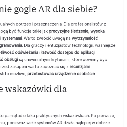
ie gogle AR dla siebie?
alnych potrzeb i przeznaczenia. Dla profesjonalistów z
ogą być funkcje takie jak
precyzyjne śledzenie
,
wysoka
mi systemami
. Warto zwrócić uwagę na
wytrzymałość
ogramowania
. Dla graczy i entuzjastów technologii, ważniejsze
tliwość odświeżania
i
łatwość dostępu do aplikacji
ść obsługi
są uniwersalnymi kryteriami, które powinny być
Przed zakupem warto zapoznać się z
recenzjami
eśli to możliwe,
przetestować urządzenie osobiście
.
e wskazówki dla
rto pamiętać o kilku praktycznych wskazówkach. Po pierwsze,
u, ponieważ wiele systemów AR działa najlepiej w dobrze