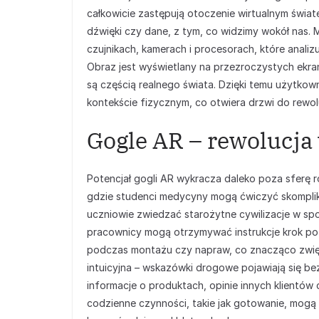
całkowicie zastępują otoczenie wirtualnym świate
dźwięki czy dane, z tym, co widzimy wokół nas.
czujnikach, kamerach i procesorach, które analiz
Obraz jest wyświetlany na przezroczystych ekra
są częścią realnego świata. Dzięki temu użytkow
kontekście fizycznym, co otwiera drzwi do rewo
Gogle AR – rewolucja
Potencjał gogli AR wykracza daleko poza sferę r
gdzie studenci medycyny mogą ćwiczyć skompli
uczniowie zwiedzać starożytne cywilizacje w spo
pracownicy mogą otrzymywać instrukcje krok po 
podczas montażu czy napraw, co znacząco zwięks
intuicyjna – wskazówki drogowe pojawiają się b
informacje o produktach, opinie innych klientów
codzienne czynności, takie jak gotowanie, mogą z