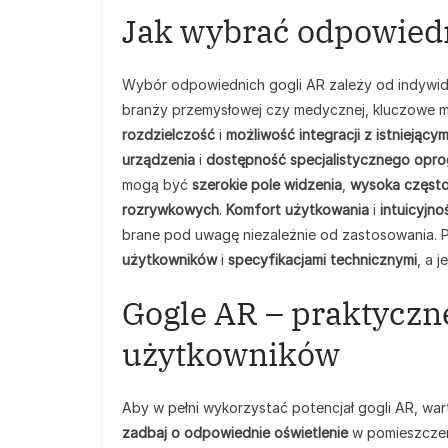
Jak wybrać odpowiedn
Wybór odpowiednich gogli AR zależy od indywidu
branży przemysłowej czy medycznej, kluczowe m
rozdzielczość
i
możliwość integracji z istniejący
urządzenia
i
dostępność specjalistycznego opr
mogą być
szerokie pole widzenia
,
wysoka często
rozrywkowych
.
Komfort użytkowania
i
intuicyjno
brane pod uwagę niezależnie od zastosowania. 
użytkowników
i
specyfikacjami technicznymi
, a j
Gogle AR – praktyczn
użytkowników
Aby w pełni wykorzystać potencjał gogli AR, wa
zadbaj o odpowiednie oświetlenie
w pomieszczeni