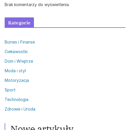
Brak komentarzy do wyświetlenia.
Kategorie
Biznes i Finanse
Ciekawostki
Dom i Wnętrze
Moda i styl
Motoryzacja
Sport
Technologia
Zdrowie i Uroda
Zdrowie i Uroda
Włosy przetłuszczające się: Skuteczne
metody walki
Nowe artykuły