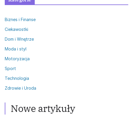
Biznes i Finanse
Ciekawostki
Dom i Wnętrze
Moda i styl
Motoryzacja
Sport
Technologia
Zdrowie i Uroda
Zdrowie i Uroda
Włosy przetłuszczające się: Skuteczne
metody walki
Nowe artykuły