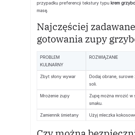
przypadku preferencji tekstury typu
krem grzyb
masę.
Najczęściej zadawane
gotowania zupy grzy
PROBLEM
ROZWIĄZANIE
KULINARNY
Zbyt słony wywar
Dodaj obrane, surowe z
soli.
Mrożenie zupy
Zupę można mrozić w s
smaku.
Zamiennik śmietany
Użyj mleczka kokosoweg
Czy można bezpieczn