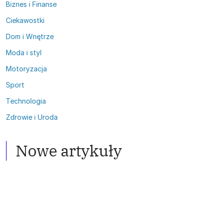
Biznes i Finanse
Ciekawostki
Dom i Wnętrze
Moda i styl
Motoryzacja
Sport
Technologia
Zdrowie i Uroda
Zdrowie i Uroda
Włosy przetłuszczające się:
Satelity
Skuteczne metody walki
Nowe artykuły