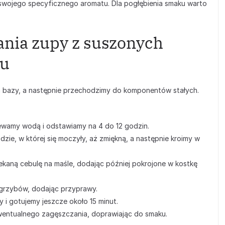
 swojego specyficznego aromatu. Dla pogłębienia smaku warto
ania zupy z suszonych
ku
bazy, a następnie przechodzimy do komponentów stałych.
lewamy wodą i odstawiamy na 4 do 12 godzin.
ie, w której się moczyły, aż zmiękną, a następnie kroimy w
aną cebulę na maśle, dodając później pokrojone w kostkę
grzybów, dodając przyprawy.
i gotujemy jeszcze około 15 minut.
ewentualnego zagęszczania, doprawiając do smaku.