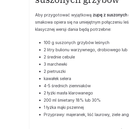
Aby przygotować wyjątkową
zupę z suszonych
smakowa opiera się na umiejętnym połączeniu l
klasycznej wersji dania będą potrzebne:
100 g suszonych grzybów leśnych
2 litry bulionu warzywnego, drobiowego lu
2 średnie cebule
3 marchewki
2 pietruszki
kawałek selera
4-5 średnich ziemniaków
2 łyżki masła klarowanego
200 ml śmietany 18% lub 30%
1 łyżka mąki pszennej
Przyprawy: majeranek, liść laurowy, ziele ang