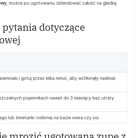
owy
, można po ugotowaniu zblendować całość na gładką
 pytania dotyczące
bowej
iemniaki i gotuj przez kilka minut, aby wchłonęły nadmiar
zczelnych pojemnikach nawet do 3 miesięcy bez utraty
o lub śmietanki roślinnej na bazie owsa czy soi.
ie mrozić ugotowaną zupę z