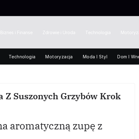
Biznes i Finanse
Zdrowie i Uroda
Technologia
Motoryz
Technologia
Motoryzacja
Moda I Styl
Dom I Wn
a Z Suszonych Grzybów Krok
na aromatyczną zupę z