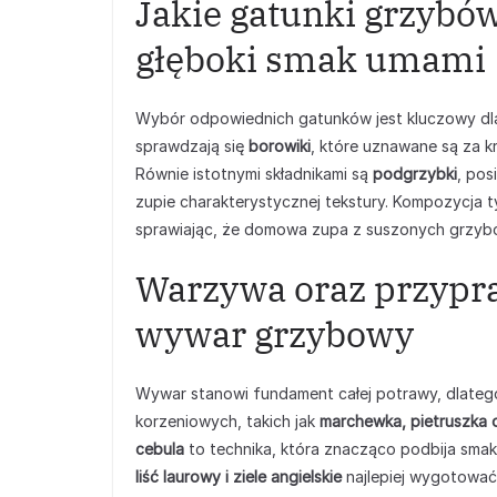
Jakie gatunki grzybów
głęboki smak umami
Wybór odpowiednich gatunków jest kluczowy dla 
sprawdzają się
borowiki
, które uznawane są za k
Równie istotnymi składnikami są
podgrzybki
, pos
zupie charakterystycznej tekstury. Kompozycja
sprawiając, że domowa zupa z suszonych grzybów
Warzywa oraz przypr
wywar grzybowy
Wywar stanowi fundament całej potrawy, dlate
korzeniowych, takich jak
marchewka, pietruszka o
cebula
to technika, która znacząco podbija smak
liść laurowy i ziele angielskie
najlepiej wygotować