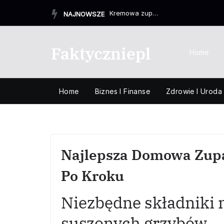
Przejdź
Kremowa zupa z zielonego groszku w zaledwie 15 minut
NAJNOWSZE
do
treści
Faktyczniepl
Home
Home
Biznes I Finanse
Zdrowie I Uroda
Najlepsza Domowa Zup
Po Kroku
Niezbędne składniki 
suszonych grzybów