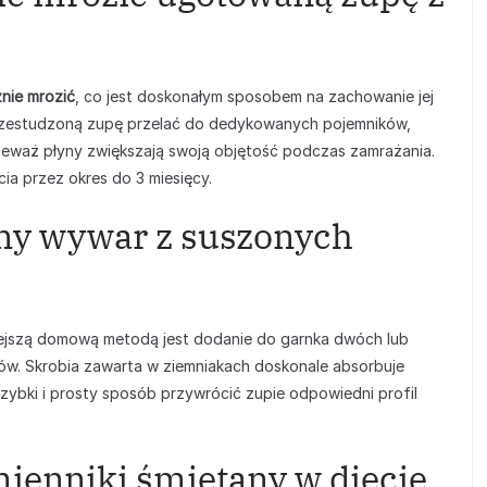
nie mrozić
, co jest doskonałym sposobem na zachowanie jej
 przestudzoną zupę przelać do dedykowanych pojemników,
nieważ płyny zwiększają swoją objętość podczas zamrażania.
ia przez okres do 3 miesięcy.
ony wywar z suszonych
ejszą domową metodą jest dodanie do garnka dwóch lub
ów. Skrobia zawarta w ziemniakach doskonale absorbuje
zybki i prosty sposób przywrócić zupie odpowiedni profil
mienniki śmietany w diecie