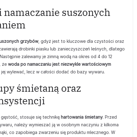
 i namaczanie suszonych
aniem
 suszonych grzybów
, gdyż jest to kluczowe dla czystości oraz
wierają drobinki piasku lub zanieczyszczeń leśnych, dlatego
 Następnie zalewamy je zimną wodą na okres od 4 do 12
, że
woda po namaczaniu jest niezwykle wartościowym
y jej wylewać, lecz w całości dodać do bazy wywaru.
zupy śmietaną oraz
nsystencji
gęstość, stosuje się technikę
hartowania śmietany
. Przed
waru, należy wymieszać ją w osobnym naczyniu z kilkoma
 mąki, co zapobiega zwarzeniu się produktu mlecznego. W