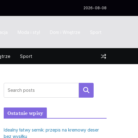
2026-08-08
acja
Moda i styl
Dom i Wnętrze
Sport
ętrze
Sport
Szukaj
Ostatnie wpisy
Idealny łatwy sernik: przepis na kremowy deser
bez wysiłku