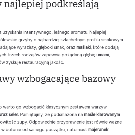
 najlepiej podkreślają
uzyskania intensywnego, leśnego aromatu. Najlepiej
rólewskie grzyby o najbardziej szlachetnym profilu smakowym.
iadające wyrazisty, głęboki smak, oraz
maślaki
, które dodają
 tych trzech rodzajów zapewnia pożądaną głębię
umami
,
 zyskuje restauracyjną jakość.
awy wzbogacające bazowy
go warto go wzbogacić klasycznym zestawem warzyw
raz seler
. Pamiętajmy, że podsmażona na
maśle klarowanym
owitość zupy. Odpowiednie przyprawienie jest równie ważne;
 w bulionie od samego początku, natomiast
majeranek