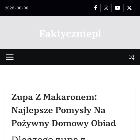
Przejdź
2026-08-08
do
treści
Faktyczniepl
Zupa Z Makaronem:
Najlepsze Pomysły Na
Pożywny Domowy Obiad
Dlaczego zupa z