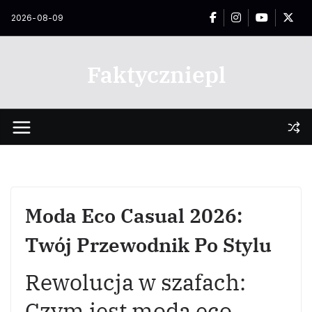
Przejdź
2026-08-09
do
treści
Faktyczniepl
Moda Eco Casual 2026:
Twój Przewodnik Po Stylu
Rewolucja w szafach:
Czym jest moda eco