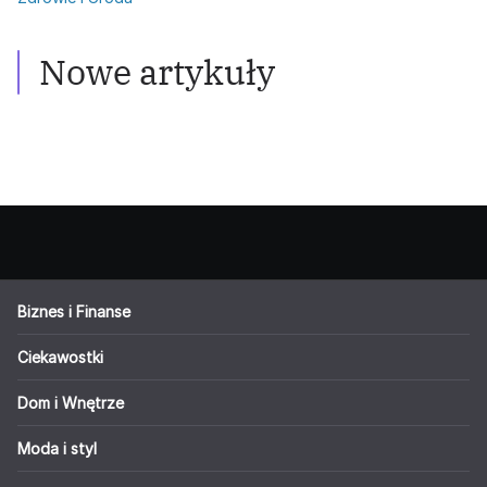
Włosy przetłuszczające się: Skuteczne
metody walki
Nowe artykuły
Biznes i Finanse
Ciekawostki
Dom i Wnętrze
Moda i styl