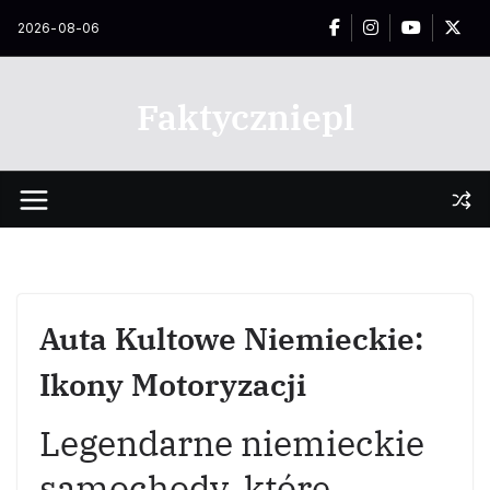
Przejdź
2026-08-06
do
treści
Faktyczniepl
Auta Kultowe Niemieckie:
Ikony Motoryzacji
Legendarne niemieckie
samochody, które