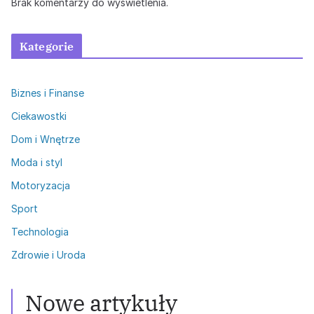
Brak komentarzy do wyświetlenia.
Kategorie
Biznes i Finanse
Ciekawostki
Dom i Wnętrze
Moda i styl
Motoryzacja
Sport
Technologia
Zdrowie i Uroda
Zdrowie i Uroda
Włosy przetłuszczające się: Skuteczne
metody walki
Nowe artykuły