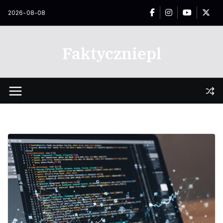
Przejdź
2026-08-08
do
treści
Faktyczniepl