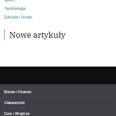
Technologia
Zdrowie i Uroda
Zdrowie i Uroda
Włosy przetłuszczające się: Skuteczne
metody walki
Nowe artykuły
Biznes i Finanse
Ciekawostki
Dom i Wnętrze